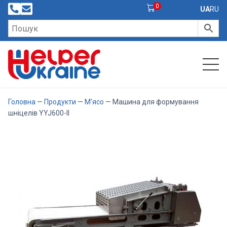
0
UA
RU
Головна
—
Продукти
—
М'ясо
— Машина для формування
шніцелів YYJ600-II