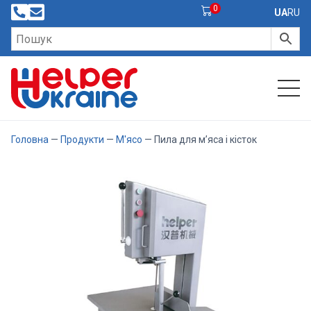
0
UA
RU
Головна
—
Продукти
—
М'ясо
— Пила для м’яса і кісток