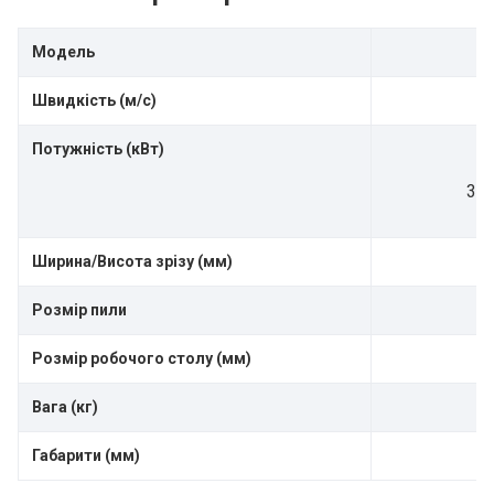
Модель
Швидкість
(м/с)
Потужність
(кВт)
380
Ширина/Висота зрізу (мм)
Розмір пили
2
Розмір
робочого столу (мм)
Вага (кг)
Габарити (мм)