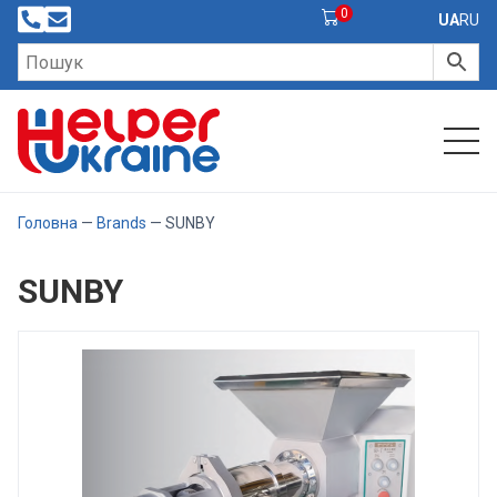
0
UA
RU
Головна
—
Brands
— SUNBY
SUNBY