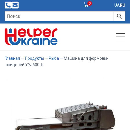
0
UA
RU
Главная
—
Продукты
—
Рыба
— Машина для формовки
шницелей YYJ600-II