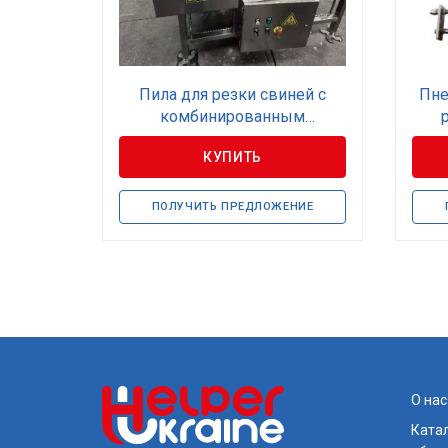
Пила для резки свиней с
Пне
комбинированным
конвейером
КУПИТЬ
ПОЛУЧИТЬ ПРЕДЛОЖЕНИЕ
О нас
Катал