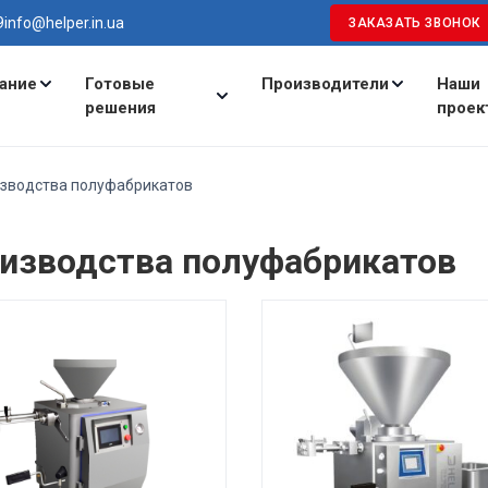
9
info@helper.in.ua
ЗАКАЗАТЬ ЗВОНОК
ание
Готовые
Производители
Наши
решения
проек
зводства полуфабрикатов
оизводства полуфабрикатов