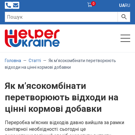
0
UA
RU
Головна
—
Статті
—
Як м’ясокомбінати перетворюють
відходи на цінні кормові добавки
Як м’ясокомбінати
перетворюють відходи на
цінні кормові добавки
Переробка м’ясних відходів давно вийшла за рамки
санітарної необхідності: сьогодні це