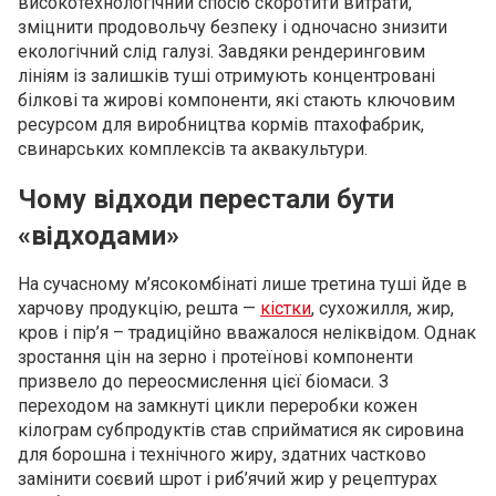
високотехнологічний спосіб скоротити витрати,
зміцнити продовольчу безпеку і одночасно знизити
екологічний слід галузі. Завдяки рендеринговим
лініям із залишків туші отримують концентровані
білкові та жирові компоненти, які стають ключовим
ресурсом для виробництва кормів птахофабрик,
свинарських комплексів та аквакультури.
Чому відходи перестали бути
«відходами»
На сучасному м’ясокомбінаті лише третина туші йде в
харчову продукцію, решта —
кістки
, сухожилля, жир,
кров і пір’я – традиційно вважалося неліквідом. Однак
зростання цін на зерно і протеїнові компоненти
призвело до переосмислення цієї біомаси. З
переходом на замкнуті цикли переробки кожен
кілограм субпродуктів став сприйматися як сировина
для борошна і технічного жиру, здатних частково
замінити соєвий шрот і риб’ячий жир у рецептурах