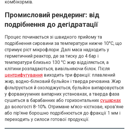
комбікормів.
Промисловий рендеринг: від
подрібнення до дегідратації
Процес починається зі швидкого прийому та
подрібнення сировини за температури нижче 10°C, що
стримує ріст мікрофлори. Далі маса надходить у
герметичний реактор, де за тиску до 4 бар і
температури близько 130 °C жир відділяється, а
клітини розпадаються, вивільняючи білок. Після
центрифугування
виходить три фракції: плавлений
жир, водно-білковий бульйон і тверда речовина. Жир
фільтрується й охолоджується, бульйон випаровується
у форвакуумних випарних установках, а тверда фаза
сушиться в барабанних або горизонтальних
сушарках
до вологості 8-10%. Отримане м’ясо-кісткове, кров’яне
або пір’яне борошно подрібнюється до фракції 1 мм і
переходить у силоси готової продукції.