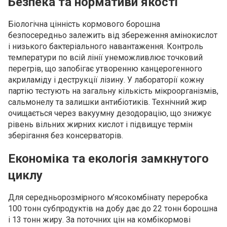
Безпека та нормативи якості
Біологічна цінність кормового борошна
безпосередньо залежить від збереження амінокислот
і низького бактеріального навантаження. Контроль
температури по всій лінії унеможливлює точковий
перегрів, що запобігає утворенню канцерогенного
акриламіду і деструкції лізину. У лабораторії кожну
партію тестують на загальну кількість мікроорганізмів,
сальмонелу та залишки антибіотиків. Технічний жир
очищається через вакуумну дезодорацію, що знижує
рівень вільних жирних кислот і підвищує термін
зберігання без консерваторів.
Економіка та екологія замкнутого
циклу
Для середньорозмірного м’ясокомбінату переробка
100 тонн субпродуктів на добу дає до 22 тонн борошна
і 13 тонн жиру. За поточних цін на комбікормові