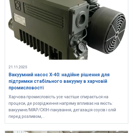
21.11.2025
Вакуумний насос X-40: надійне рішення для
підтримки стабільного вакууму в харчовій
промисловості
Харчова промисловість усе частіше спирається на
процеси, де розрідження напряму впливає на якість:
вакуумне/MAP/СКІН-пакування, дегазація соусів і олій
перед розливом,…