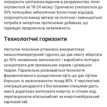
інгредієнти капіталовкладення в рендерингову лінію
окупаються за 18-24 місяці. Одночасно утилізується до
95% потенційно небезпечних біологічних відходів,
скорочується викид метану на полігони і зменшується
потреба в імпортних протеїнових добавках, що
підвищує продовольчу незалежність.
Технологічні горизонти
Наступне покоління установок використовує
низькотемпературний гідроліз, що дає змогу зберігати
до 90% незамінних амінокислот і виробляти пептидні
концентрати для преміальних кормів і домашніх
тварин. Паралельно розвивається технологія
ферментативного розщеплення пір’я, що дає пір’яне
борошно із засвоюваністю понад 80%. У перспективі
інтеграція рендерінга з біогазовими станціями дасть
змогу додатково витягувати енергію зі стічних вод,
перетворюючи м’ясокомбінат на енергонейтральний
харчовий хаб.