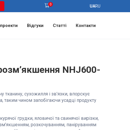
0
UA
RU
 проекти
Відгуки
Статті
Контакти
розм’якшення NHJ600-
 тканину, сухожилля і зв’язки, впорскує
а, таким чином запобігаючи усадці продукту
рячої грудки, яловичої та свинячої вирізки,
розм’якшенням, розкочуванням, паніруванням