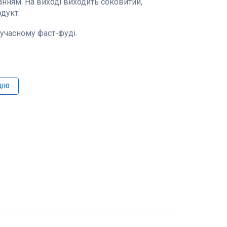
анням. На виході виходить соковитий,
дукт.
учасному фаст-фуді.
ЦІЮ