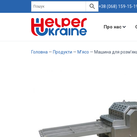
+38 (068) 159-15-1
Про нас
Головна
—
Продукти
—
М'ясо
— Машина для розм’якш