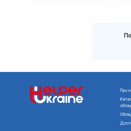
По
Про н
Катал
обла
Обла
Доста