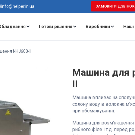
9
info@helper.in.ua
ЗАМОВИТИ ДЗВІНОК
Обладнання
Готові рішення
Виробники
Наші
ення NHJ600-II
Машина для 
II
Машина впливає на сполучну
солону воду в волокна м’яс
при обсмажуванні.
Машина для розм’якшення ку
рибного філе і т.д. перед 