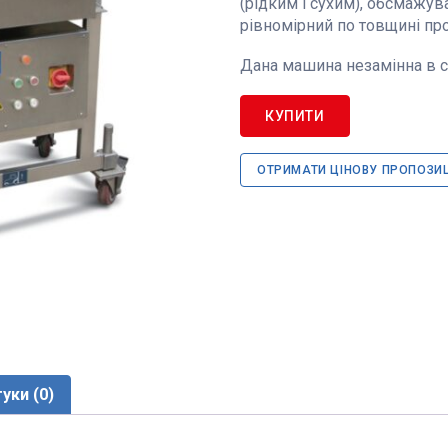
(рідким і сухим), обсмажув
рівномірний по товщині про
Дана машина незамінна в с
КУПИТИ
ОТРИМАТИ ЦІНОВУ ПРОПОЗИ
гуки (0)