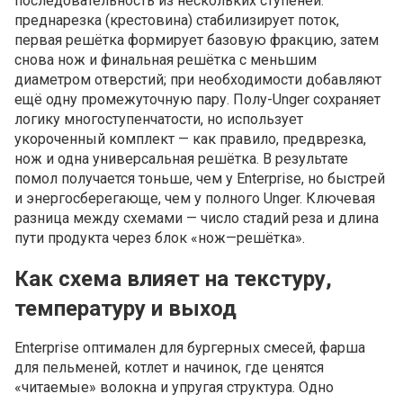
последовательность из нескольких ступеней:
преднарезка (крестовина) стабилизирует поток,
первая решётка формирует базовую фракцию, затем
снова нож и финальная решётка с меньшим
диаметром отверстий; при необходимости добавляют
ещё одну промежуточную пару. Полу-Unger сохраняет
логику многоступенчатости, но использует
укороченный комплект — как правило, предврезка,
нож и одна универсальная решётка. В результате
помол получается тоньше, чем у Enterprise, но быстрей
и энергосберегающe, чем у полного Unger. Ключевая
разница между схемами — число стадий реза и длина
пути продукта через блок «нож—решётка».
Как схема влияет на текстуру,
температуру и выход
Enterprise оптимален для бургерных смесей, фарша
для пельменей, котлет и начинок, где ценятся
«читаемые» волокна и упругая структура. Одно