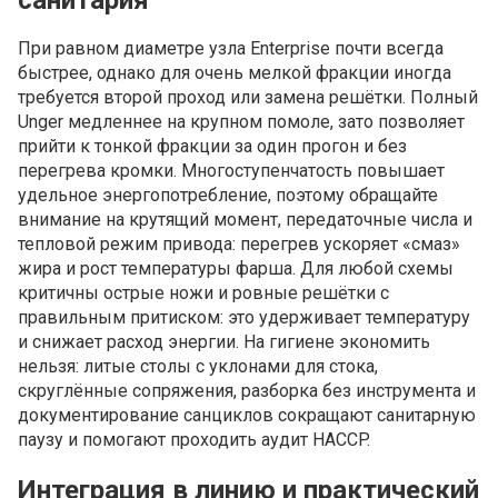
санитария
При равном диаметре узла Enterprise почти всегда
быстрее, однако для очень мелкой фракции иногда
требуется второй проход или замена решётки. Полный
Unger медленнее на крупном помоле, зато позволяет
прийти к тонкой фракции за один прогон и без
перегрева кромки. Многоступенчатость повышает
удельное энергопотребление, поэтому обращайте
внимание на крутящий момент, передаточные числа и
тепловой режим привода: перегрев ускоряет «смаз»
жира и рост температуры фарша. Для любой схемы
критичны острые ножи и ровные решётки с
правильным притиском: это удерживает температуру
и снижает расход энергии. На гигиене экономить
нельзя: литые столы с уклонами для стока,
скруглённые сопряжения, разборка без инструмента и
документирование санциклов сокращают санитарную
паузу и помогают проходить аудит HACCP.
Интеграция в линию и практический