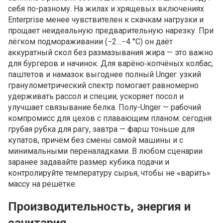
себя по-разному. На жилах и хрящевых включениях
Enterprise менее чувствителен к скачкам нагрузки и
прощает неидеальную предварительную нарезку. При
лёгком подмораживании (−2…−4 °C) он даёт
аккуратный скол без размазывания жира — это важно
для бургеров и начинок. Для варёно‑копчёных колбас,
паштетов и намазок выгоднее полный Unger: узкий
гранулометрический спектр помогает равномерно
удерживать рассол и специи, ускоряет посол и
улучшает связывание белка. Полу-Unger — рабочий
компромисс для цехов с плавающим планом: сегодня
грубая рубка для рагу, завтра — фарш тоньше для
купатов, причём без смены самой машины и с
минимальными переналадками. В любом сценарии
заранее задавайте размер кубика подачи и
контролируйте температуру сырья, чтобы не «варить»
массу на решётке.
Производительность, энергия и