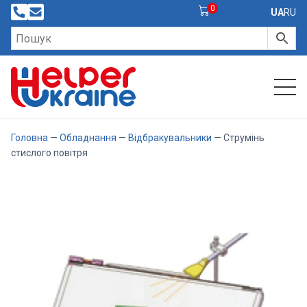
0
UA
RU
Головна
—
Обладнання
—
Відбракувальники
— Струмінь
стислого повітря