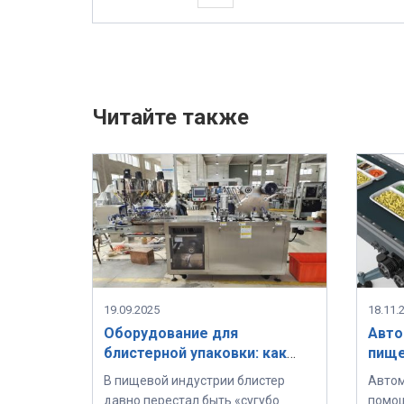
Читайте также
19.09.2025
18.11.
Оборудование для
Авто
блистерной упаковки: как
пище
работает блистеровочная
ключ
В пищевой индустрии блистер
Автом
машина?
обор
давно перестал быть «сугубо
помощ