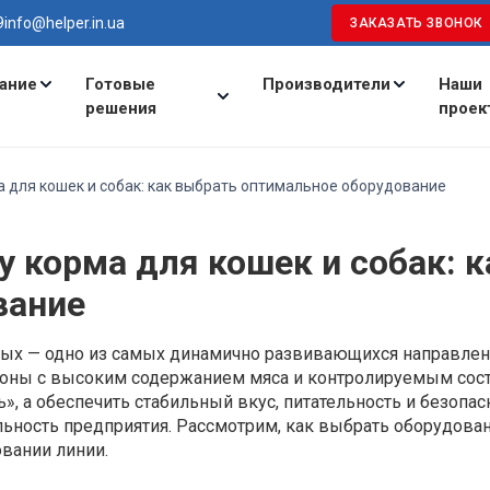
9
info@helper.in.ua
ЗАКАЗАТЬ ЗВОНОК
ание
Готовые
Производители
Наши
решения
проек
а для кошек и собак: как выбрать оптимальное оборудование
у корма для кошек и собак: 
вание
ых — одно из самых динамично развивающихся направлен
оны с высоким содержанием мяса и контролируемым соста
», а обеспечить стабильный вкус, питательность и безопа
ельность предприятия. Рассмотрим, как выбрать оборудов
овании линии.