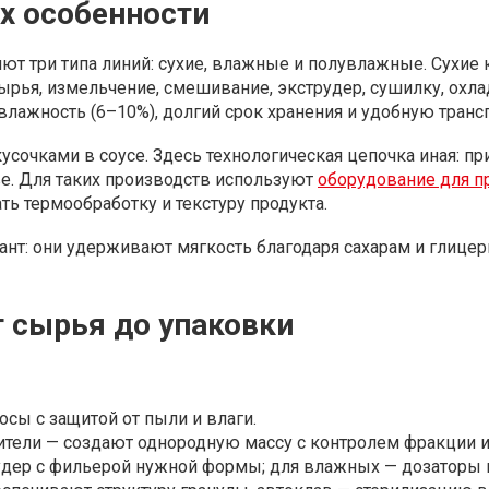
х особенности
ют три типа линий: сухие, влажные и полувлажные. Сухие
рья, измельчение, смешивание, экструдер, сушилку, охла
лажность (6–10%), долгий срок хранения и удобную транс
усочками в соусе. Здесь технологическая цепочка иная: п
ве. Для таких производств используют
оборудование для 
ь термообработку и текстуру продукта.
т: они удерживают мягкость благодаря сахарам и глицер
 сырья до упаковки
сы с защитой от пыли и влаги.
тели — создают однородную массу с контролем фракции и
удер с фильерой нужной формы; для влажных — дозаторы 