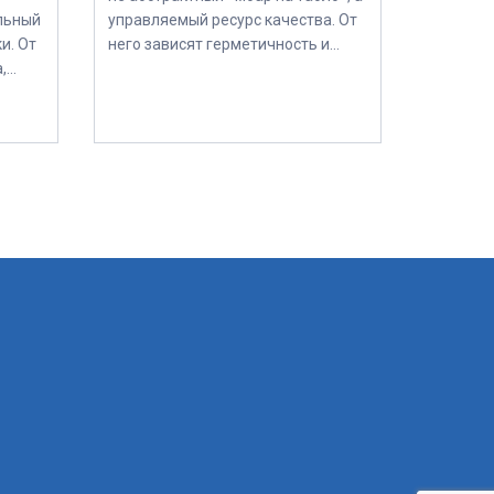
ошибки при покупке
льный
управляемый ресурс качества. От
и. От
него зависят герметичность и…
а,…