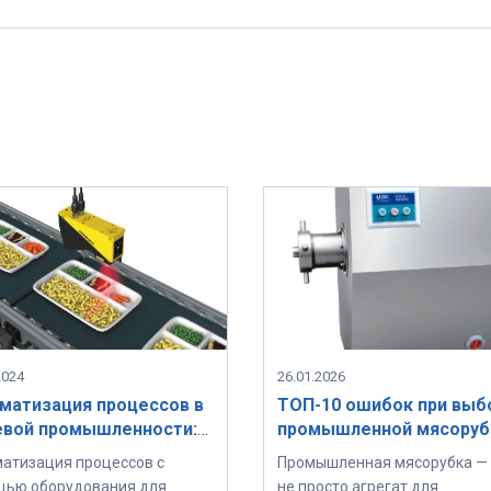
2024
26.01.2026
матизация процессов в
ТОП-10 ошибок при выб
вой промышленности:
промышленной мясоруб
евые решения и
для
атизация процессов с
Промышленная мясорубка — 
удование
мясоперерабатывающе
ью оборудования для
не просто агрегат для