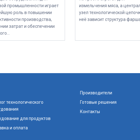
предприятия
ой промышленности играет
измельчения мяса, а центра
йшую роль в повышении
узел технологической цепочк
тивности производства,
неё зависит структура фарш
нии затрат и обеспечении
ого…
Производители
ог технологического
Готовые решения
удования
Контакты
удование для продуктов
авка и оплата