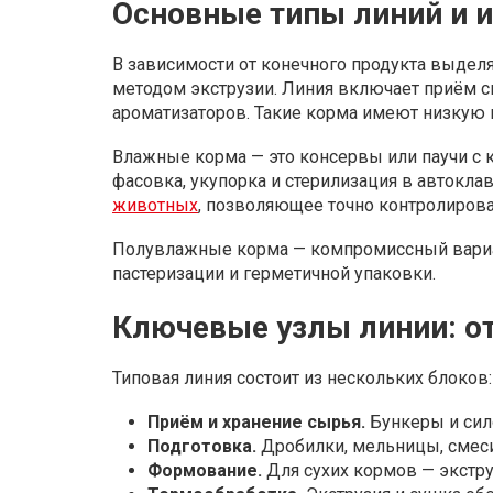
Основные типы линий и и
В зависимости от конечного продукта выделя
методом экструзии. Линия включает приём сы
ароматизаторов. Такие корма имеют низкую в
Влажные корма — это консервы или паучи с к
фасовка, укупорка и стерилизация в автокла
животных
, позволяющее точно контролироват
Полувлажные корма — компромиссный вариан
пастеризации и герметичной упаковки.
Ключевые узлы линии: от
Типовая линия состоит из нескольких блоков:
Приём и хранение сырья.
Бункеры и сило
Подготовка.
Дробилки, мельницы, смеси
Формование.
Для сухих кормов — экстр