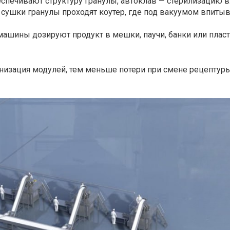
еспечивают структуру гранулы, автоклав — стерилизацию 
сушки гранулы проходят коутер, где под вакуумом впит
ашины дозируют продукт в мешки, паучи, банки или плас
низация модулей, тем меньше потери при смене рецептур