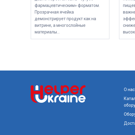
фармацевтическим» форматом.
пищев
Прозрачная ячейка
важне
демонстрирует продукт как на
эффек
витрине, а многослойные
сниже
материалы…
высок
О нас
Катал
обор
Обор
Дост