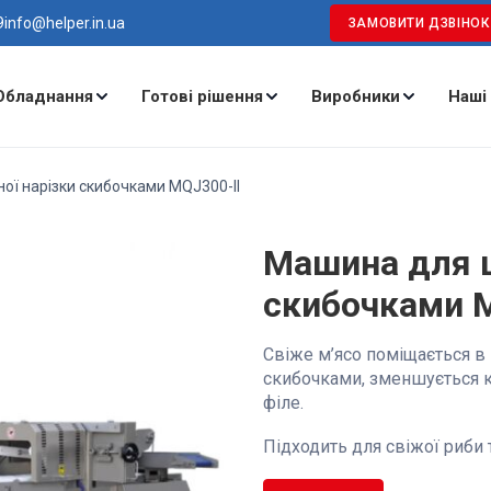
9
info@helper.in.ua
ЗАМОВИТИ ДЗВІНОК
Обладнання
Готові рішення
Виробники
Наші
ї нарізки скибочками MQJ300-II
Машина для ш
скибочками M
Свіже м’ясо поміщається в 
скибочками, зменшується кі
філе.
Підходить для свіжої риби т