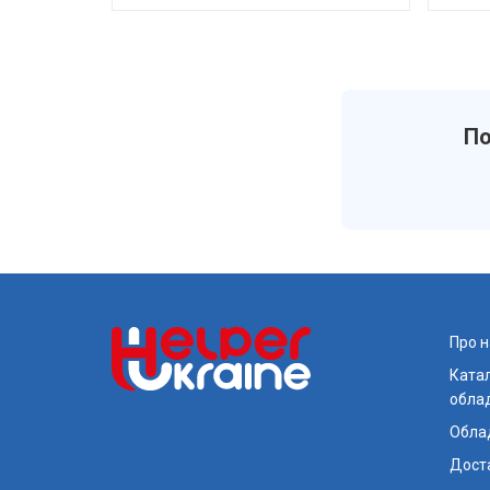
По
Про н
Катал
обла
Обла
Доста