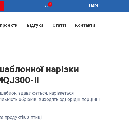
0
UA
RU
 проекти
Відгуки
Статті
Контакти
аблонної нарізки
QJ300-II
шаблон, здавлюється, нарізається
лькість обрізків, виходять однорідні порційні
а продуктів з птиці.