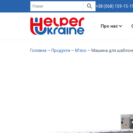
+38 (068) 159-15-1
Про нас
Головна
—
Продукти
—
М'ясо
— Машина для шаблонно