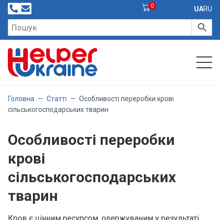
0
UA
RU
Головна
—
Статті
—
Особливості переробки крові
сільськогосподарських тварин
Особливості переробки
крові
сільськогосподарських
тварин
Кров є цінним ресурсом, одержуваним у результаті