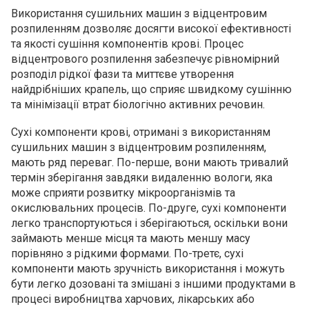
Використання сушильних машин з відцентровим
розпиленням дозволяє досягти високої ефективності
та якості сушіння компонентів крові. Процес
відцентрового розпилення забезпечує рівномірний
розподіл рідкої фази та миттєве утворення
найдрібніших крапель, що сприяє швидкому сушінню
та мінімізації втрат біологічно активних речовин.
Сухі компоненти крові, отримані з використанням
сушильних машин з відцентровим розпиленням,
мають ряд переваг. По-перше, вони мають тривалий
термін зберігання завдяки видаленню вологи, яка
може сприяти розвитку мікроорганізмів та
окислювальних процесів. По-друге, сухі компоненти
легко транспортуються і зберігаються, оскільки вони
займають менше місця та мають меншу масу
порівняно з рідкими формами. По-третє, сухі
компоненти мають зручність використання і можуть
бути легко дозовані та змішані з іншими продуктами в
процесі виробництва харчових, лікарських або