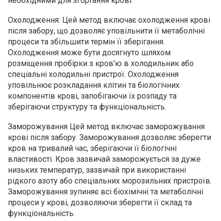
необхідними для згортання крові.
Охолодження: Цей метод включає охолодження крові
після забору, що дозволяє уповільнити її метаболічні
процеси та збільшити термін її зберігання.
Охолодження може бути досягнуто шляхом
розміщення пробірки з кров’ю в холодильник або
спеціальні холодильні пристрої. Охолодження
уповільнює розкладання клітин та біологічних
компонентів крові, запобігаючи їх розпаду та
зберігаючи структуру та функціональність.
Заморожування Цей метод включає заморожування
крові після забору. Заморожування дозволяє зберегти
кров на тривалий час, зберігаючи її біологічні
властивості. Кров зазвичай заморожується за дуже
низьких температур, зазвичай при використанні
рідкого азоту або спеціальних морозильних пристроїв.
Заморожування зупиняє всі біохімічні та метаболічні
процеси у крові, дозволяючи зберегти її склад та
функціональність.