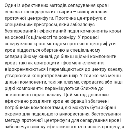
Один із ефективних методів сепарування крові
сільськогосподарських тварин – використання
проточної центрифуги. Проточна центрифуга є
спеціальним пристроєм, який забезпечує
безперервний і ефективний поділ компонентів крові
на основі їх щільності та розміру. У процесі
сепарування крові методом проточної центрифуги
кров піддається обертанню в спеціальному
сепараційному каналі, де більш щільні компоненти
крові, такі як еритроцити і формені елементи,
відокремлюються і переміщаються до центру каналу,
утворюючи концентрований шар. У той же час менш
щільні компоненти, такі як плазма, сироватка або інші
рідкі компоненти, переміщуються ближче до
зовнішнього краю каналу. Цей метод дозволяє
ефективно розділити кров на фракції збагачені
потрібними компонентами, які можуть бути зібрані
окремо для подальшого використання. Застосування
методу проточної центрифуги для сепарування крові
забезпечує високу ефективність та точність процесу, а