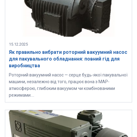
15.12.2025
Як правильно вибрати роторний вакуумний насос
для пакувального обладнання: повний гід для
виробництва
Роторний вакуумний насос — серце будь-якої пакувальної
машини, незалежно від того, працює вона з MAP-
атмосферою, глибоким вакуумом чи комбінованими
режимами….