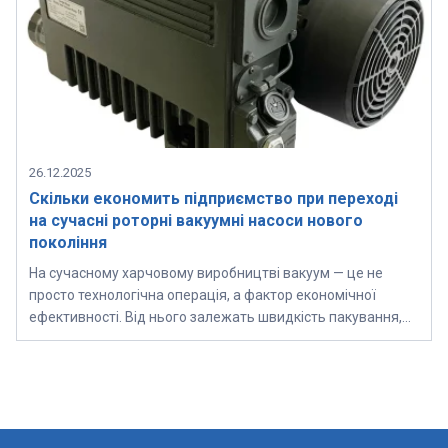
26.12.2025
Скільки економить підприємство при переході
на сучасні роторні вакуумні насоси нового
покоління
На сучасному харчовому виробництві вакуум — це не
просто технологічна операція, а фактор економічної
ефективності. Від нього залежать швидкість пакування,…