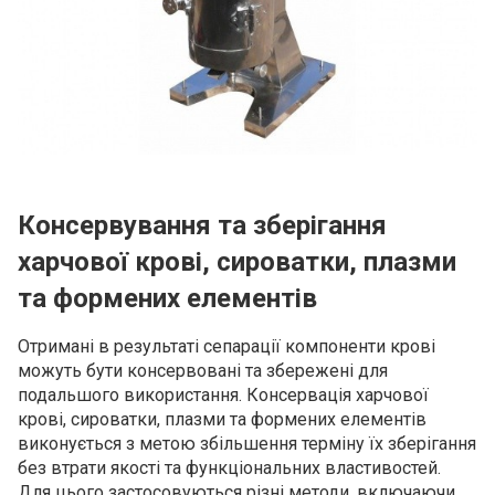
Консервування та зберігання
харчової крові, сироватки, плазми
та формених елементів
Отримані в результаті сепарації компоненти крові
можуть бути консервовані та збережені для
подальшого використання. Консервація харчової
крові, сироватки, плазми та формених елементів
виконується з метою збільшення терміну їх зберігання
без втрати якості та функціональних властивостей.
Для цього застосовуються різні методи, включаючи