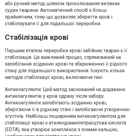
або ручний метод шляхом проколювання великих
судин тварини. Автоматичний спосіб є більш
прийнятним, тому що дозволяє зберегти кров і
стабілізувати її для подальшої переробки.
Стабілізація крові
Першим етапом переробки крові забійних тварин є її
стабілізація. Це важливий процес, спрямований на
запобігання зсіданню крові та збереженню її рідкого
стану для подальшого використання. Існують кілька
методів стабілізації крові, включаючи такі:
Антикоагулянти: Цей метод заснований на додаванні
антикоагулянтів у кров одразу після забору.
Антикоагулянти запобігають зсіданню крові,
зберігаючи її в рідкому стані і запобігаючи утворенню
згустків. Найбільш поширеним антикоагулянтом для
стабілізації крові є етилендіамінтетраоцтова кислота
(EDTA), яка утворює комплекси з іонами кальцію,