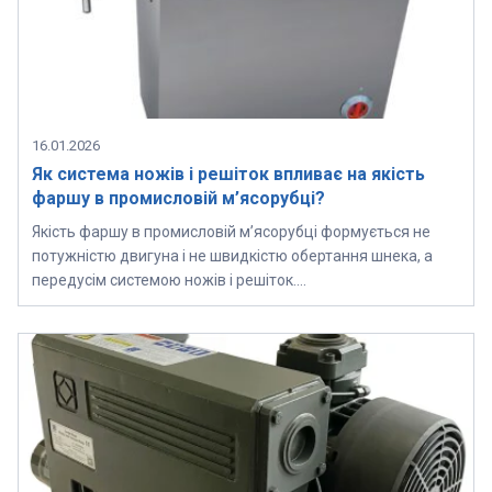
16.01.2026
Як система ножів і решіток впливає на якість
фаршу в промисловій м’ясорубці?
Якість фаршу в промисловій м’ясорубці формується не
потужністю двигуна і не швидкістю обертання шнека, а
передусім системою ножів і решіток….