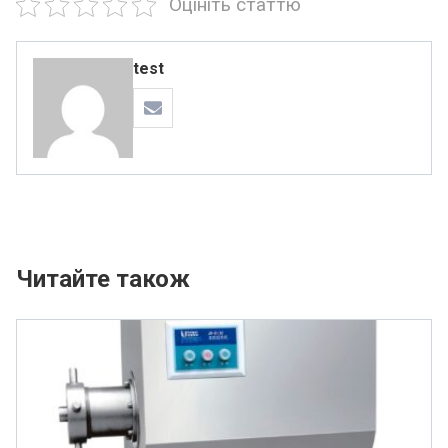
Оцініть cтаттю
test
Читайте також